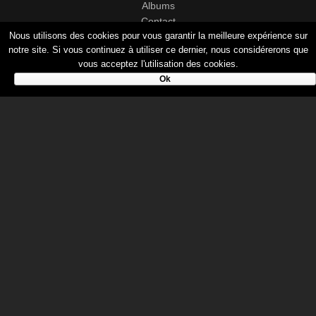
Albums
Contact
Nous utilisons des cookies pour vous garantir la meilleure expérience sur
notre site. Si vous continuez à utiliser ce dernier, nous considérerons que
vous acceptez l'utilisation des cookies.
LIENS
Ok
Mon compte
CGV
Mentions légales
Politique de confidentialité
© 2017-2026
Cristal Groupe
-
Studio Vitamine
- Tous droits
réservés