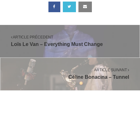
ARTICLE PRÉCEDENT
Loïs Le Van – Everything Must Change
ARTICLE SUIVANT
Céline Bonacina – Tunnel