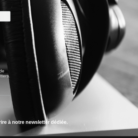
 de
tters.
re à notre newsletter dédiée.