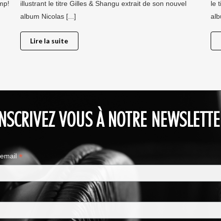
ump!
illustrant le titre Gilles & Shangu extrait de son nouvel
le 
album Nicolas [...]
alb
Lire la suite
INSCRIVEZ VOUS À NOTRE NEWSLETTE
*
 email