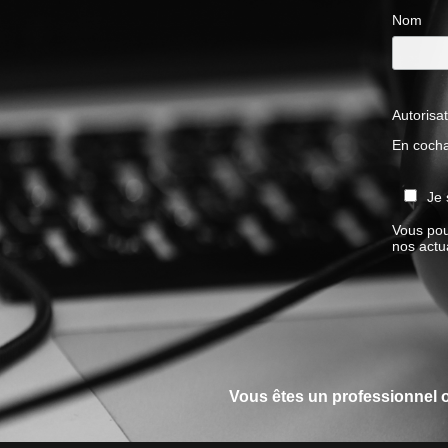
Nom
Autorisa
En cocha
Je 
Vous pou
nos actua
Vous êtes un professionnel o