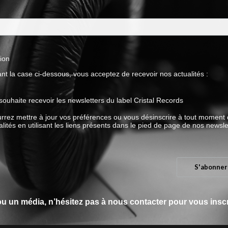
tion
nt la case ci-dessous, vous acceptez de recevoir nos actualités :
souhaite recevoir les newsletters du label Cristal Records
rrez mettre à jour vos préférences ou vous désinscrire à tout moment
lités en utilisant les liens présents dans le pied de page de nos newsle
u un média, n’hésitez pas à nous contacter pour vous inscri