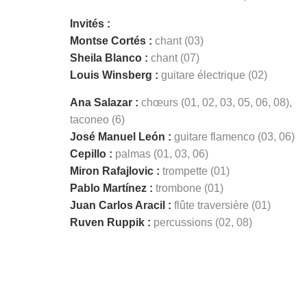
Invités :
Montse Cortés :
chant (03)
Sheila Blanco :
chant (07)
Louis Winsberg :
guitare électrique (02)
Ana Salazar :
chœurs (01, 02, 03, 05, 06, 08),
taconeo (6)
José Manuel León :
guitare flamenco (03, 06)
Cepillo :
palmas (01, 03, 06)
Miron Rafajlovic :
trompette (01)
Pablo Martínez :
trombone (01)
Juan Carlos Aracil :
flûte traversière (01)
Ruven Ruppik :
percussions (02, 08)