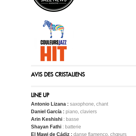
AVIS DES CRISTALIENS
LINE UP
Antonio Lizana :
saxophone, chant
Daniel García :
piano, claviers
Arin Keshishi
: basse
Shayan Fathi
: batterie
El Mawi de Cádiz :
danse flamenco, chœurs