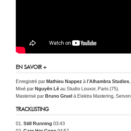
EN SAVOIR +
Enregistré par
Mathieu Nappez
à
l’Alhambra Studios
Mixé par
Nguyên Lê
au Studio Louxor, Paris (75).
Masterisé par
Bruno Gruel
à Elektra Mastering, Servon 
TRACKLISTING
01.
Still Running
03:43
02.
Care Her Gone
04:57