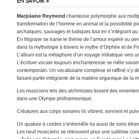
EN SAVOIR +
Marjolaine Reymond
chanteuse polymorphe aux multipl
transformation de l’homme en animal et la possibilité po
archaïques, sauvages et ludiques tout en s’intégrant au 
En filigrane se trame le thème de l’amour espéré ou pe
dans la mythologie à travers le mythe d’Orphée et de 
L’album est la métaphore d’un voyage initiatique vers une
L’écriture vocale toujours enchanteresse se mêle savam
contemporain. Un vocabulaire complexe et raffiné s’y dép
faisant partie intégrante de la matière organique de la 
Les musiciens tels des alchimistes tissent des ornement
dans une Olympe philharmonique.
Créatures aux corps sonores ils vibrent, sonnent et pulvé
Un quatuor à cordes s’entremêle lui aussi de sons étran
Les neuf musiciens se retrouvent pour une sublime co