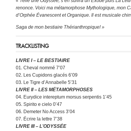
« Telle une Odyssée, s’en suivra un Exode puis La Lett
renonce. Voici ma métamorphose Mythologique, mon Car
d’Orphée Évanescent et Organique. Il est musicale chimè
Saga de mon bestiaire Thérianthropique! »
TRACKLISTING
LIVRE I – LE BESTIAIRE
01. Cheval nommé 7’07
02. Les Cupidons glacés 6’09
03. Le Tigre d’Annabelle 5’31
LIVRE II – LES MÉTAMORPHOSES
04. Eurydice intereptum morsus serpentis 1’45
05. Spirito e cielo 0’47
06. Demeter No Access 3’04
07. Écrire la lettre 7’38
LIVRE III – L’ODYSSÉE