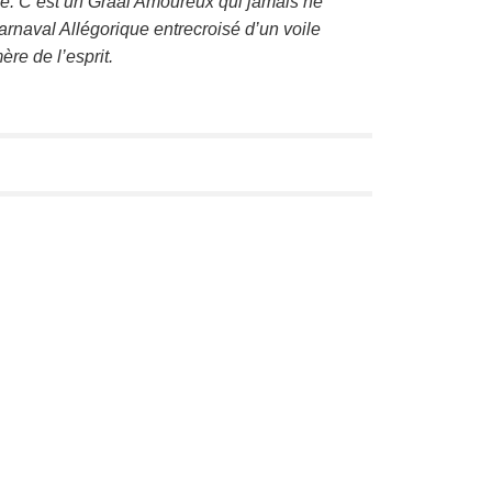
re. C’est un Graal Amoureux qui jamais ne
naval Allégorique entrecroisé d’un voile
re de l’esprit.