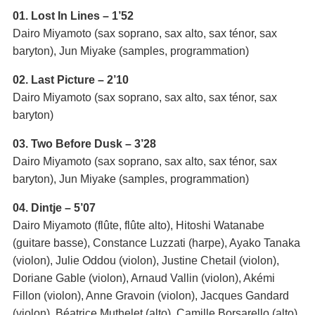
01. Lost In Lines – 1’52
Dairo Miyamoto (sax soprano, sax alto, sax ténor, sax
baryton), Jun Miyake (samples, programmation)
02. Last Picture – 2’10
Dairo Miyamoto (sax soprano, sax alto, sax ténor, sax
baryton)
03. Two Before Dusk – 3’28
Dairo Miyamoto (sax soprano, sax alto, sax ténor, sax
baryton), Jun Miyake (samples, programmation)
04. Dintje – 5’07
Dairo Miyamoto (flûte, flûte alto), Hitoshi Watanabe
(guitare basse), Constance Luzzati (harpe), Ayako Tanaka
(violon), Julie Oddou (violon), Justine Chetail (violon),
Doriane Gable (violon), Arnaud Vallin (violon), Akémi
Fillon (violon), Anne Gravoin (violon), Jacques Gandard
(violon), Béatrice Muthelet (alto), Camille Borsarello (alto),