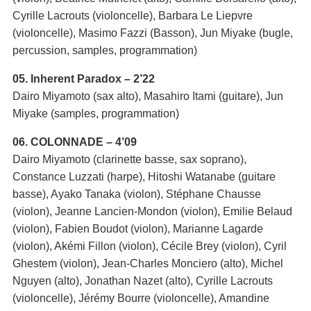
Cyrille Lacrouts (violoncelle), Barbara Le Liepvre
(violoncelle), Masimo Fazzi (Basson), Jun Miyake (bugle,
percussion, samples, programmation)
05. Inherent Paradox – 2’22
Dairo Miyamoto (sax alto), Masahiro Itami (guitare), Jun
Miyake (samples, programmation)
06. COLONNADE – 4’09
Dairo Miyamoto (clarinette basse, sax soprano),
Constance Luzzati (harpe), Hitoshi Watanabe (guitare
basse), Ayako Tanaka (violon), Stéphane Chausse
(violon), Jeanne Lancien-Mondon (violon), Emilie Belaud
(violon), Fabien Boudot (violon), Marianne Lagarde
(violon), Akémi Fillon (violon), Cécile Brey (violon), Cyril
Ghestem (violon), Jean-Charles Monciero (alto), Michel
Nguyen (alto), Jonathan Nazet (alto), Cyrille Lacrouts
(violoncelle), Jérémy Bourre (violoncelle), Amandine