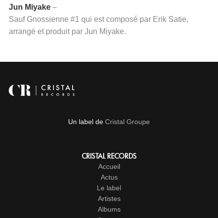
Jun Miyake
–
Sauf Gnossienne #1 qui est composé par Erik Satie,
arrangé et produit par Jun Miyake.
Un label de
Cristal Groupe
CRISTAL RECORDS
Accueil
Actus
Le label
Artistes
Albums