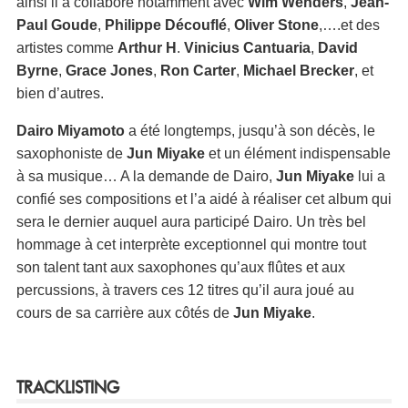
ainsi il a collaboré notamment avec
Wim Wenders
,
Jean-
Paul Goude
,
Philippe Découflé
,
Oliver Stone
,….et des
artistes comme
Arthur H
.
Vinicius Cantuaria
,
David
Byrne
,
Grace Jones
,
Ron Carter
,
Michael Brecker
, et
bien d’autres.
Dairo Miyamoto
a été longtemps, jusqu’à son décès, le
saxophoniste de
Jun Miyake
et un élément indispensable
à sa musique… A la demande de Dairo,
Jun Miyake
lui a
confié ses compositions et l’a aidé à réaliser cet album qui
sera le dernier auquel aura participé Dairo. Un très bel
hommage à cet interprète exceptionnel qui montre tout
son talent tant aux saxophones qu’aux flûtes et aux
percussions, à travers ces 12 titres qu’il aura joué au
cours de sa carrière aux côtés de
Jun Miyake
.
TRACKLISTING