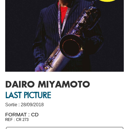
DAIRO MIYAMOTO
LAST PICTURE
Sortie : 28/09/2018
FORMAT :
CD
REF : CR 273