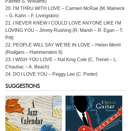
Palmer-S. Williams)
20. I’M THRU WITH LOVE – Carmen McRae (M. Malneck
– G. Kahn – F. Livingston)
21. I NEVER KNEW I COULD LOVE ANYONE LIKE I’M
LOVING YOU – Jimmy Rushing (R. Marsh – R. Egan – T.
Pitt)
22. PEOPLE WILL SAY WE’RE IN LOVE – Helen Merril
(Rodgers – Hammerstein II)
23. I WISH YOU LOVE – Nat King Cole (C. Trenet – L.
Chauliac – A. Beach)
24. DO I LOVE YOU – Peggy Lee (C. Porter)
SUGGESTIONS