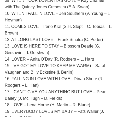
09. WHEN YOUR LOVER HAS GONE – Ray Charles
with The Quincy Jones Orchestra (E.A. Swan)
10. WHEN I FALL IN LOVE – Jeri Southern (V. Young – E.
Heyman)
11. COMES LOVE – Irene Kral (S.H. Stept – C. Tobias – L.
Brown)
12. AT LONG LAST LOVE – Frank Sinatra (C. Porter)
13. LOVE IS HERE TO STAY – Blossom Dearie (G.
Gershwin – I. Gershwin)
14. LOVER – Anita O’Day (R. Rodgers – L. Hart)
15. I’VE GOT MY LOVE TO KEEP ME WARM) – Sarah
Vaughan and Billy Eckstine (I. Berlin)
16. FALLING IN LOVE WITH LOVE– Dinah Shore (R.
Rodgers – L. Hart)
17. I CAN’T GIVE YOU ANYTHING BUT LOVE – Pearl
Bailey (J. Mc Hugh – D. Fields)
18. LOVE – Lena Horne (H. Martin – R. Blane)
19. EVERYBODY LOVES MY BABY – Fats Waller (J.