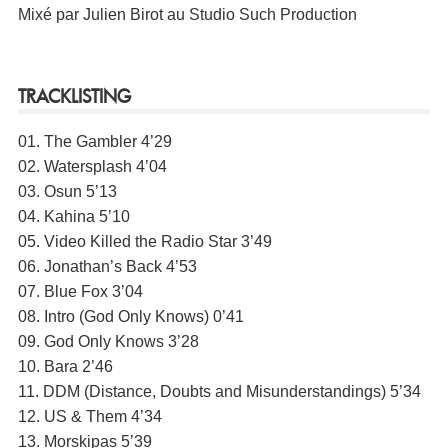
Mixé par Julien Birot au Studio Such Production
TRACKLISTING
01. The Gambler 4’29
02. Watersplash 4’04
03. Osun 5’13
04. Kahina 5’10
05. Video Killed the Radio Star 3’49
06. Jonathan’s Back 4’53
07. Blue Fox 3’04
08. Intro (God Only Knows) 0’41
09. God Only Knows 3’28
10. Bara 2’46
11. DDM (Distance, Doubts and Misunderstandings) 5’34
12. US & Them 4’34
13. Morskipas 5’39