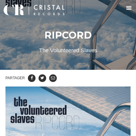
RIPCORD
The Volunteered Slaves
PARTAGER