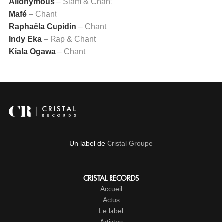
Allonymous
– Slam & Chant
Mafé
– Chant
Raphaëla Cupidin
– Chant
Indy Eka
– Rap & Chant
Kiala Ogawa
– Chant
Un label de
Cristal Groupe
CRISTAL RECORDS
Accueil
Actus
Le label
Artistes