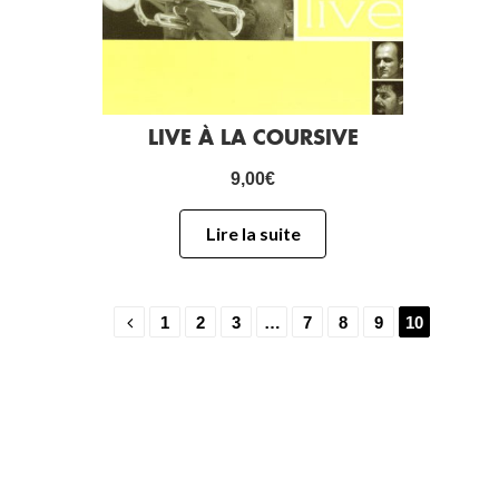
LIVE À LA COURSIVE
9,00
€
Lire la suite
1
2
3
…
7
8
9
10