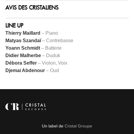
AVIS DES CRISTALIENS
LINE UP
Thierry Maillard
– Piano
Matyas Szandaï
– Contrebasse
Yoann Schmidt
– Batterie
Didier Malherbe
– Duduk
Débora Seffer
– Violon, Voix
Djemai Abdenour
– Oud
Un label de
Cristal Groupe