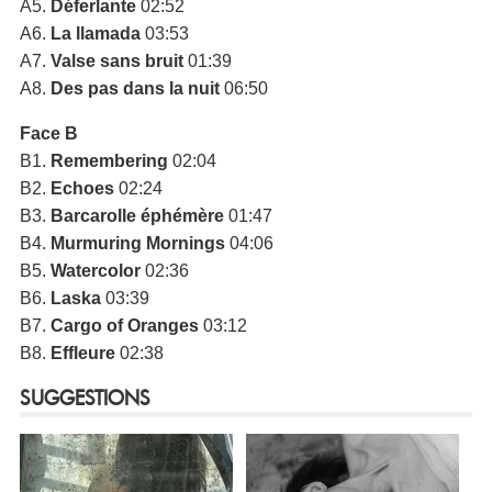
A5.
Déferlante
02:52
A6.
La llamada
03:53
A7.
Valse sans bruit
01:39
A8.
Des pas dans la nuit
06:50
Face B
B1.
Remembering
02:04
B2.
Echoes
02:24
B3.
Barcarolle éphémère
01:47
B4.
Murmuring Mornings
04:06
B5.
Watercolor
02:36
B6.
Laska
03:39
B7.
Cargo of Oranges
03:12
B8.
Effleure
02:38
SUGGESTIONS