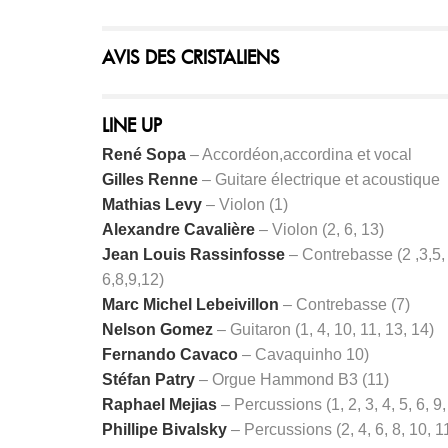
AVIS DES CRISTALIENS
LINE UP
René Sopa
– Accordéon,accordina et vocal
Gilles Renne
– Guitare électrique et acoustique
Mathias Levy
– Violon (1)
Alexandre Cavalière
– Violon (2, 6, 13)
Jean Louis Rassinfosse
– Contrebasse (2 ,3,5,
6,8,9,12)
Marc Michel Lebeivillon
– Contrebasse (7)
Nelson Gomez
– Guitaron (1, 4, 10, 11, 13, 14)
Fernando Cavaco
– Cavaquinho 10)
Stéfan Patry
– Orgue Hammond B3 (11)
Raphael Mejias
– Percussions (1, 2, 3, 4, 5, 6, 9,
Phillipe Bivalsky
– Percussions (2, 4, 6, 8, 10, 1