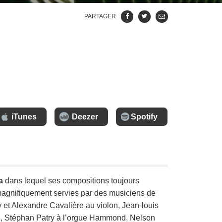
PARTAGER
iTunes
Deezer
Spotify
a
dans lequel ses compositions toujours
 magnifiquement servies par des musiciens de
vy et Alexandre Cavalière au violon, Jean-louis
se, Stéphan Patry à l’orgue Hammond, Nelson