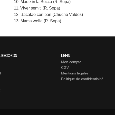
10. Made in la Bocca (R. Sopa)
11. Viver sem ti (R. Sopa)
12. Bacalao con pan (Chucho Valdes)
13. Mama wella (R. Sopa)
L RECORDS
LIENS
Mon compte
CGV
l
Mentions légales
Politique de confidentialité
t