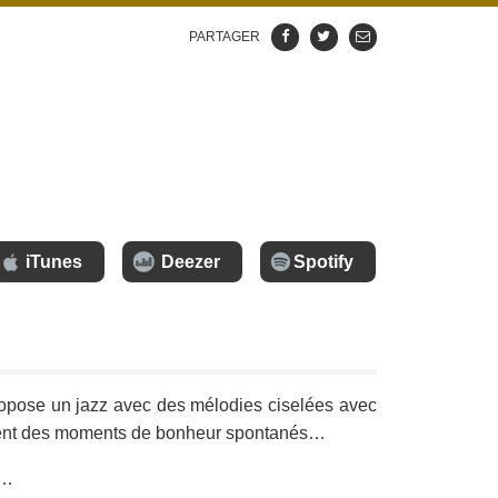
PARTAGER
iTunes
Deezer
Spotify
propose un jazz avec des mélodies ciselées avec
tagent des moments de bonheur spontanés…
e…