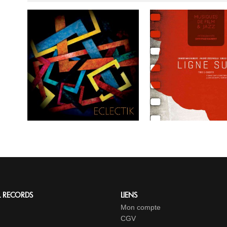
L RECORDS
LIENS
Mon compte
CGV