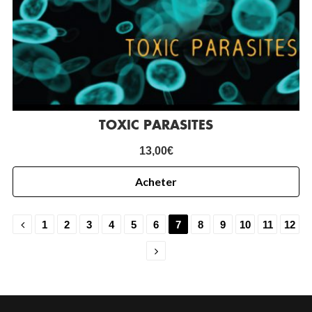
TOXIC PARASITES
13,00
€
Acheter
1
2
3
4
5
6
7
8
9
10
11
12